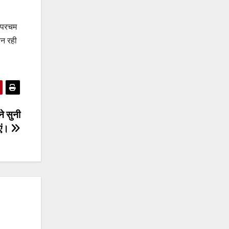
ं परचम
बन रही
ने सुनी
एं।