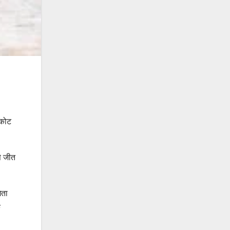
िकोट
से जीत
ेता
क