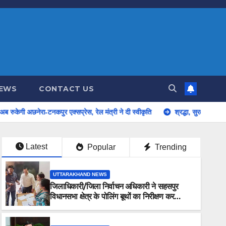
NEWS
CONTACT US
र एक्सप्रेस, रेल मंत्री ने दी स्वीकृति
श्रद्धा, सुरक्षा और सुगमता के उत्कृष्ट समन
Latest
Popular
Trending
UTTARAKHAND NEWS
जिलाधिकारी/जिला निर्वाचन अधिकारी ने सहसपुर
विधानसभा क्षेत्र के पोलिंग बूथों का निरीक्षण कर
एसआईआर आपत्ति निस्तारण शिविर की व्यवस्थाओं का
लिया जायजा