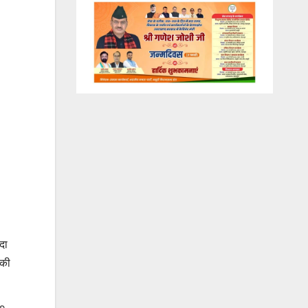
दा
 की