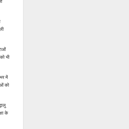
भी
ा
ाली
राओं
 को भी
भर में
ुओं को
धालु
षा के