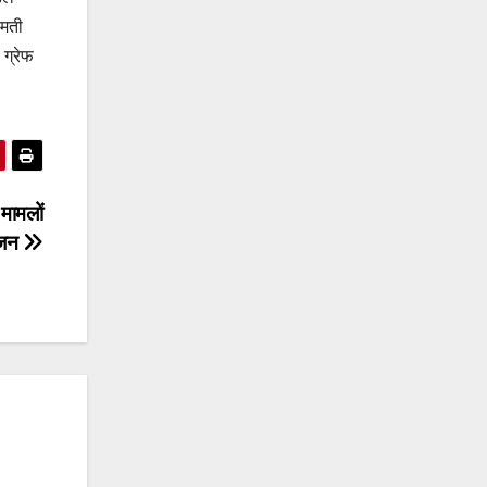
ीमती
ग्रेफ
 मामलों
ोजन