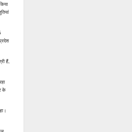
 किया
ुतियां
5
प्रदेश
ी हैं,
।
रहा
र के
रहा।
ंडल