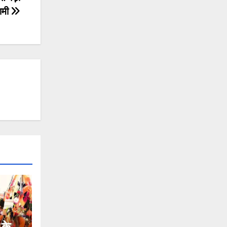
धामी
 के