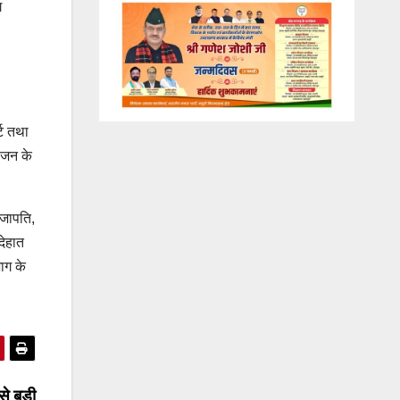
ग
्ट तथा
ोजन के
रजापति,
देहात
ाग के
से बड़ी