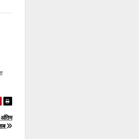
गत
ी अंतिम
लाब