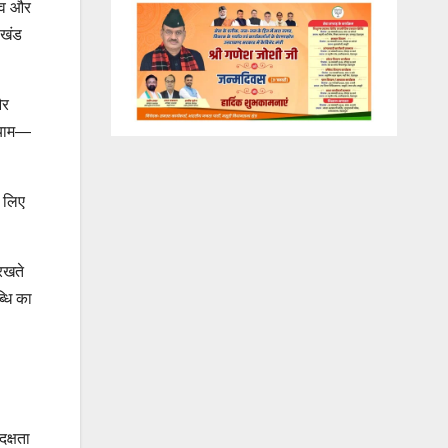
त्व और
ाखंड
और
 आयाम—
े लिए
 रखते
्धि का
दक्षता