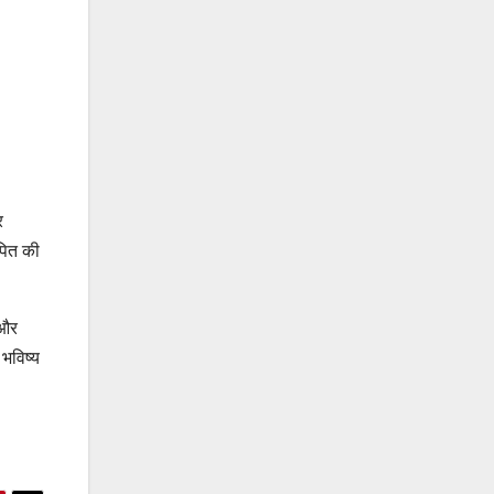
र
पित की
 और
भविष्य