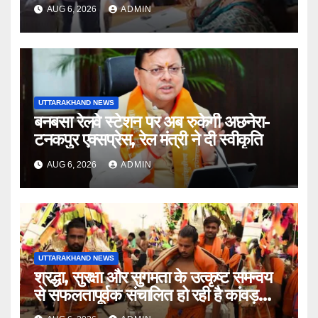
निरीक्षण कर एसआईआर आपत्ति निस्तारण
AUG 6, 2026
ADMIN
शिविर की व्यवस्थाओं का लिया जायजा
UTTARAKHAND NEWS
बनबसा रेलवे स्टेशन पर अब रुकेगी अछनेरा-
टनकपुर एक्सप्रेस, रेल मंत्री ने दी स्वीकृति
AUG 6, 2026
ADMIN
UTTARAKHAND NEWS
श्रद्धा, सुरक्षा और सुगमता के उत्कृष्ट समन्वय
से सफलतापूर्वक संचालित हो रही है कांवड़
यात्रा