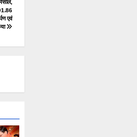
मिसाल,
401.86
पण एवं
िया