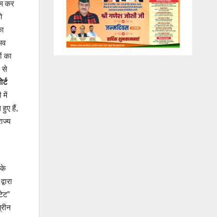
ाम कर
ो
का
ंभव
ों का
 से
र्ट
में
ुए हैं,
ाज्य
 के
्वारा
टेट”
्रीन