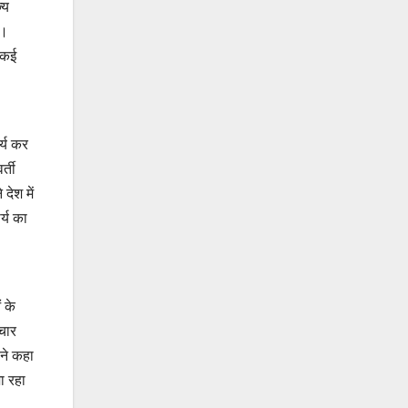
्य
ै।
ं कई
र्य कर
्ती
देश में
्य का
 के
चार
 ने कहा
जा रहा