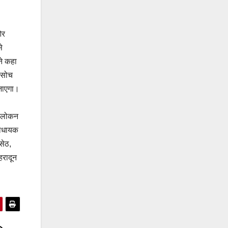
ओर
े
ने कहा
ी सोच
 जाएगा।
 अवलोकन
विधायक
सेठ,
हरादून