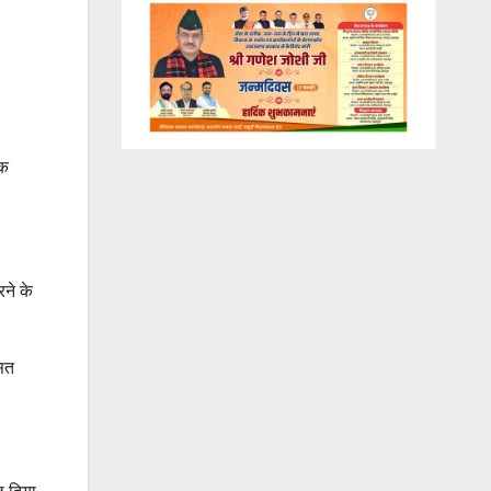
िक
रने के
सित