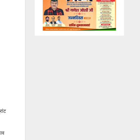
रांट
़ाव