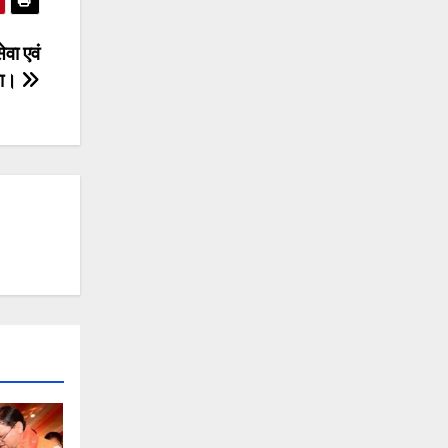
ेवा एवं
या।