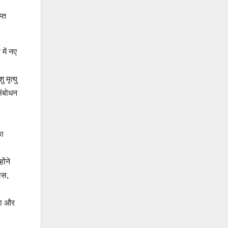
प्त
 में नए
 मृत्यु
संबोधन
का
ोंने
ास,
वता और