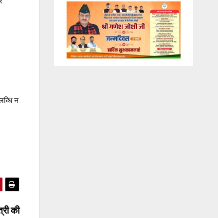
र
लब्धि न
त्री की